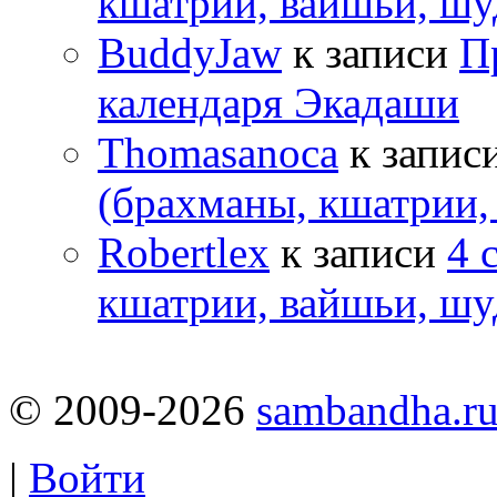
кшатрии, вайшьи, шу
BuddyJaw
к записи
П
календаря Экадаши
Thomasanoca
к запис
(брахманы, кшатрии,
Robertlex
к записи
4 
кшатрии, вайшьи, шу
© 2009-2026
sambandha.r
|
Войти