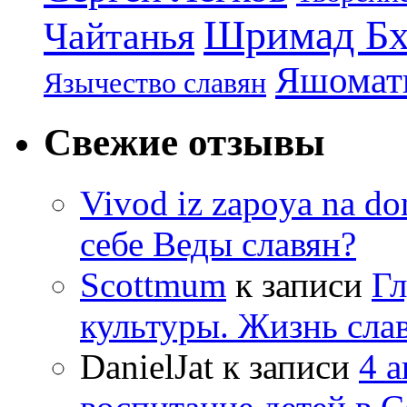
Шримад Бх
Чайтанья
Яшомати
Язычество славян
Свежие отзывы
Vivod iz zapoya na 
себе Веды славян?
Scottmum
к записи
Гл
культуры. Жизнь сла
DanielJat
к записи
4 