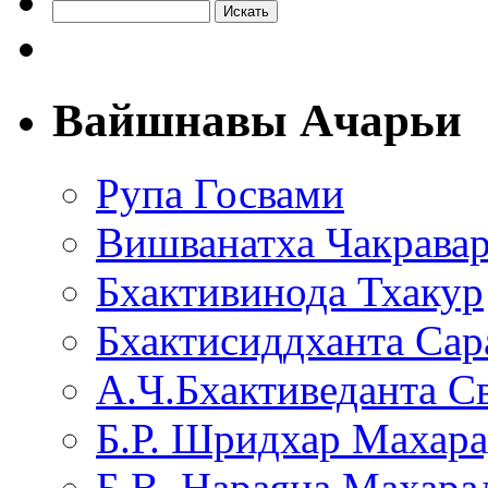
Вайшнавы Ачарьи
Рупа Госвами
Вишванатха Чакравар
Бхактивинода Тхакур
Бхактисиддханта Сар
А.Ч.Бхактиведанта С
Б.Р. Шридхар Махар
Б.В. Нараяна Махар