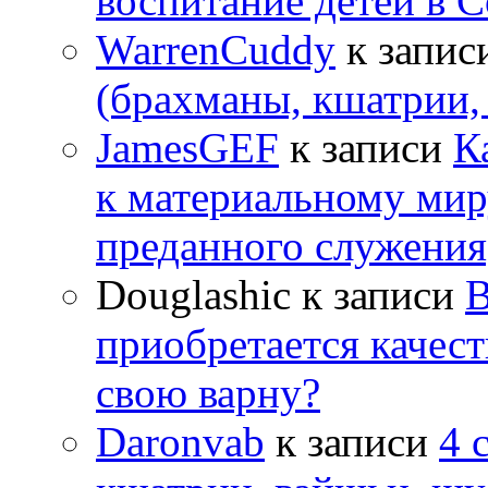
воспитание детей в 
WarrenCuddy
к запис
(брахманы, кшатрии,
JamesGEF
к записи
К
к материальному мир
преданного служения
Douglashic
к записи
В
приобретается качес
свою варну?
Daronvab
к записи
4 