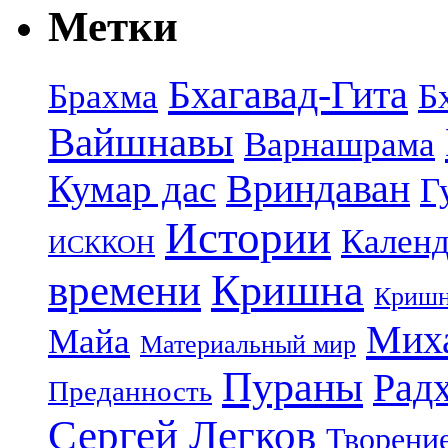
Метки
Бхагавад-Гита
Брахма
Б
Вайшнавы
Варнашрама
Кумар дас
Вриндаван
Г
Истории
Календ
ИСККОН
Кришна
времени
Кришн
Миха
Майа
Материальный мир
Пураны
Рад
Преданность
Сергей Легков
Творени