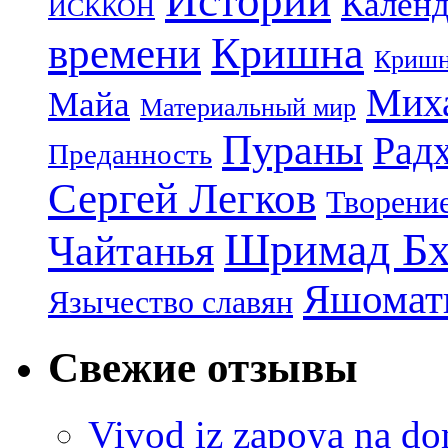
Истории
Календ
ИСККОН
Кришна
времени
Кришн
Миха
Майа
Материальный мир
Пураны
Рад
Преданность
Сергей Легков
Творени
Шримад Бх
Чайтанья
Яшомати
Язычество славян
Свежие отзывы
Vivod iz zapoya na 