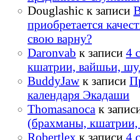
Douglashic
к записи
В
приобретается качес
свою варну?
Daronvab
к записи
4 
кшатрии, вайшьи, шу
BuddyJaw
к записи
П
календаря Экадаши
Thomasanoca
к запис
(брахманы, кшатрии,
Robertlex
к записи
4 