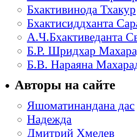
Бхактивинода Тхакур
Бхактисиддханта Сар
А.Ч.Бхактиведанта С
Б.Р. Шридхар Махар
Б.В. Нараяна Махар
Авторы на сайте
Яшоматинандана дас
Надежда
Дмитрий Хмелев