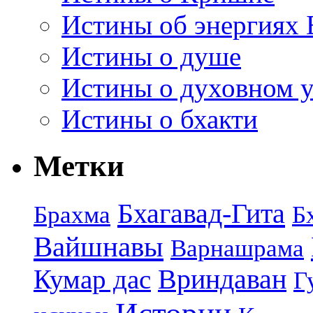
Истины об энергиях 
Истины о душе
Истины о духовном у
Истины о бхакти
Метки
Бхагавад-Гита
Брахма
Б
Вайшнавы
Варнашрама
Кумар дас
Вриндаван
Г