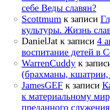
себе Веды славян?
Scottmum
к записи
Гл
культуры. Жизнь сла
DanielJat
к записи
4 
воспитание детей в 
WarrenCuddy
к запис
(брахманы, кшатрии,
JamesGEF
к записи
К
к материальному мир
преданного служения