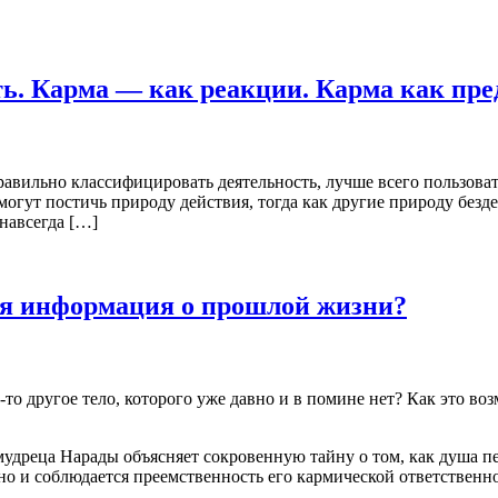
ь. Карма — как реакции. Карма как пре
правильно классифицировать деятельность, лучше всего пользов
 могут постичь природу действия, тогда как другие природу без
навсегда […]
ся информация о прошлой жизни?
е-то другое тело, которого уже давно и в помине нет? Как это в
удреца Нарады объясняет сокровенную тайну о том, как душа пер
 но и соблюдается преемственность его кармической ответственн