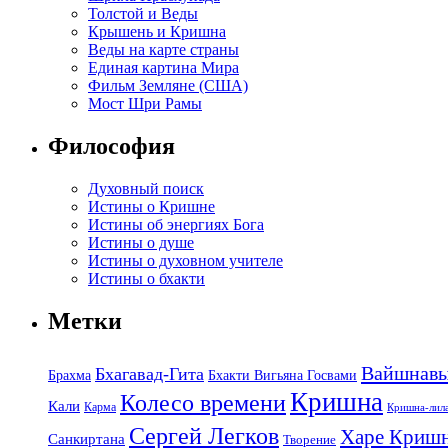
Толстой и Веды
Крышень и Кришна
Веды на карте страны
Единая картина Мира
Фильм Земляне (США)
Мост Шри Рамы
Философия
Духовный поиск
Истины о Кришне
Истины об энергиях Бога
Истины о душе
Истины о духовном учителе
Истины о бхакти
Метки
Вайшнав
Бхагавад-Гита
Брахма
Бхакти Вигьяна Госвами
Кришна
Колесо времени
Кали
Карма
Кришна-лил
Сергей Легков
Харе Криш
Санкиртана
Творение