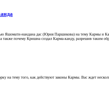
канда
 Яшомати-нандана дас (Юрия Паршикова) на тему Кармы и Карма
 а также почему Кришна создал Карма-канду, разрешив таким об
рку на тему того, как действуют законы Кармы. Вас ждет неско