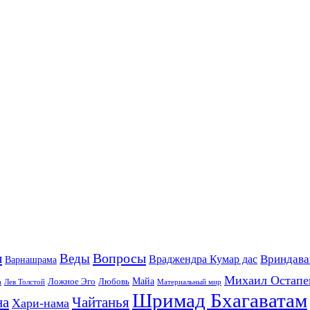
ы
Вопросы
Веды
Вриндава
Враджендра Кумар дас
Варнашрама
Михаил Остапе
Майа
Ложное Эго
Любовь
а
Лев Толстой
Материальный мир
Шримад Бхагаватам
на
Чайтанья
Хари-нама