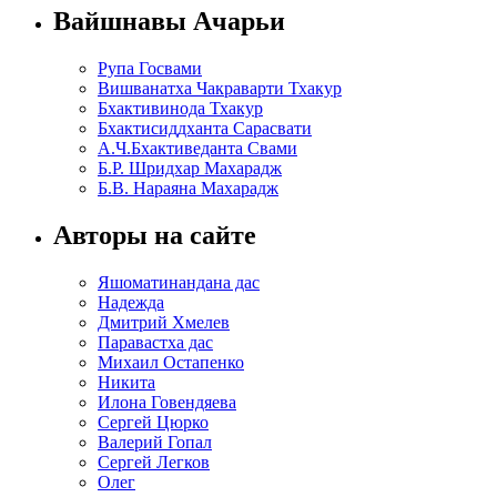
Вайшнавы Ачарьи
Рупа Госвами
Вишванатха Чакраварти Тхакур
Бхактивинода Тхакур
Бхактисиддханта Сарасвати
А.Ч.Бхактиведанта Свами
Б.Р. Шридхар Махарадж
Б.В. Нараяна Махарадж
Авторы на сайте
Яшоматинандана дас
Надежда
Дмитрий Хмелев
Паравастха дас
Михаил Остапенко
Никита
Илона Говендяева
Сергей Цюрко
Валерий Гопал
Сергей Легков
Олег