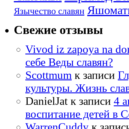
Яшомати
Язычество славян
Свежие отзывы
Vivod iz zapoya na 
себе Веды славян?
Scottmum
к записи
Гл
культуры. Жизнь сла
DanielJat
к записи
4 
воспитание детей в 
WarrenCuddy
к запис