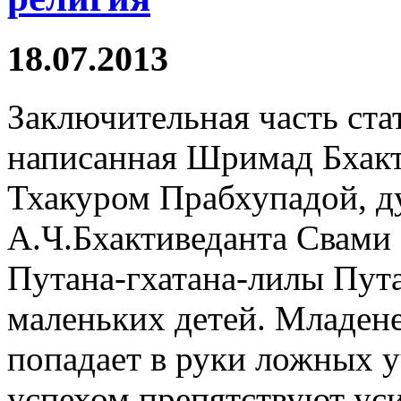
18.07.2013
Заключительная часть ста
написанная Шримад Бхакт
Тхакуром Прабхупадой, 
А.Ч.Бхактиведанта Свами
Путана-гхатана-лилы Пута
маленьких детей. Младене
попадает в руки ложных у
успехом препятствуют у