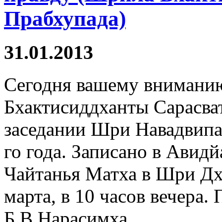
Прабхупада)
31.01.2013
Сегодня вашему вниманию
Бхактисиддханты Сарасва
заседании Шри Навадвипа
го года. Записано в Авид
Чайтанья Матха в Шри Дха
марта, в 10 часов вечера.
Б.В.Нарасимха.