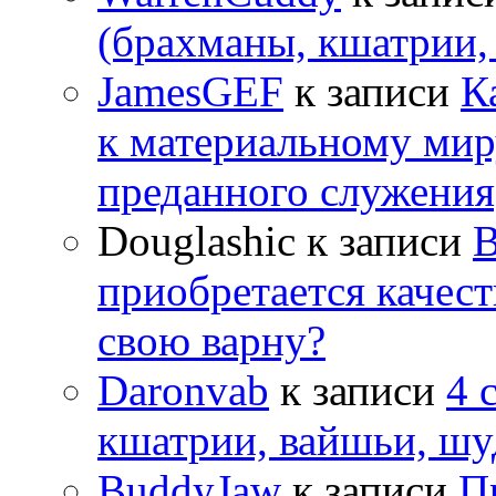
(брахманы, кшатрии,
JamesGEF
к записи
К
к материальному мир
преданного служения
Douglashic
к записи
В
приобретается качес
свою варну?
Daronvab
к записи
4 
кшатрии, вайшьи, шу
BuddyJaw
к записи
П