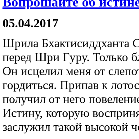
Вопрошайте об истин
05.04.2017
Шрила Бхактисиддханта С
перед Шри Гуру. Только б
Он исцелил меня от слепо
гордиться. Припав к лото
получил от него повелен
Истину, которую воспринял
заслужил такой высокой ч