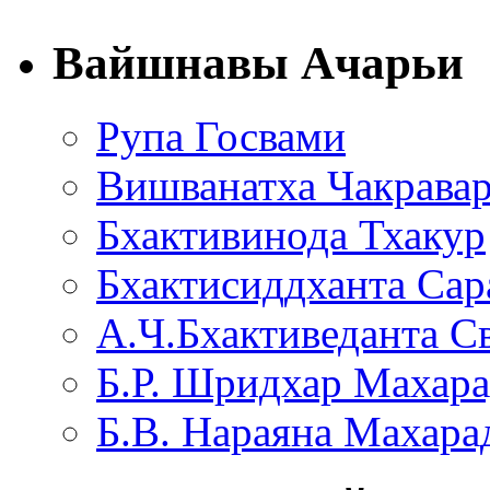
Вайшнавы Ачарьи
Рупа Госвами
Вишванатха Чакравар
Бхактивинода Тхакур
Бхактисиддханта Сар
А.Ч.Бхактиведанта С
Б.Р. Шридхар Махар
Б.В. Нараяна Махар