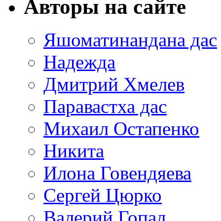
Авторы на сайте
Яшоматинандана дас
Надежда
Дмитрий Хмелев
Паравастха дас
Михаил Остапенко
Никита
Илона Говендяева
Сергей Цюрко
Валерий Гопал