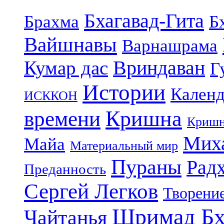
Бхагавад-Гита
Брахма
Б
Вайшнавы
Варнашрама
Кумар дас
Вриндаван
Г
Истории
Календ
ИСККОН
Кришна
времени
Кришн
Миха
Майа
Материальный мир
Пураны
Рад
Преданность
Сергей Легков
Творени
Шримад Бх
Чайтанья