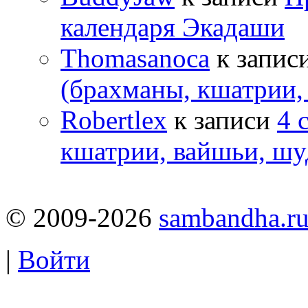
календаря Экадаши
Thomasanoca
к запис
(брахманы, кшатрии,
Robertlex
к записи
4 
кшатрии, вайшьи, шу
© 2009-2026
sambandha.r
|
Войти