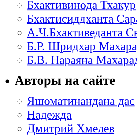
Бхактивинода Тхакур
Бхактисиддханта Сар
А.Ч.Бхактиведанта С
Б.Р. Шридхар Махар
Б.В. Нараяна Махар
Авторы на сайте
Яшоматинандана дас
Надежда
Дмитрий Хмелев