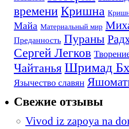
Кришна
времени
Кришн
Миха
Майа
Материальный мир
Пураны
Рад
Преданность
Сергей Легков
Творени
Шримад Бх
Чайтанья
Яшомати
Язычество славян
Свежие отзывы
Vivod iz zapoya na 