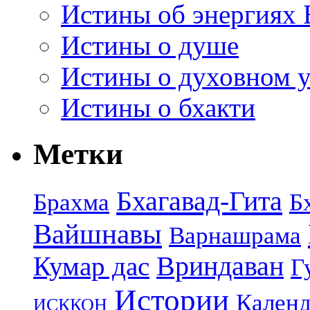
Истины об энергиях 
Истины о душе
Истины о духовном у
Истины о бхакти
Метки
Бхагавад-Гита
Брахма
Б
Вайшнавы
Варнашрама
Кумар дас
Вриндаван
Г
Истории
Календ
ИСККОН