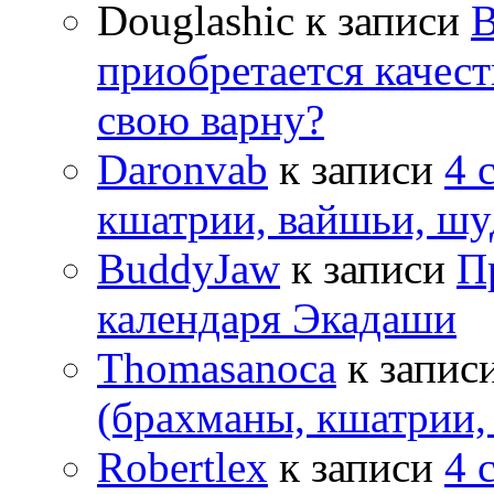
Douglashic
к записи
В
приобретается качес
свою варну?
Daronvab
к записи
4 
кшатрии, вайшьи, шу
BuddyJaw
к записи
П
календаря Экадаши
Thomasanoca
к запис
(брахманы, кшатрии,
Robertlex
к записи
4 