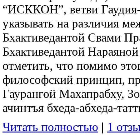
“ИСККОН”, ветви Гаудия
указывать на различия м
Бхактиведантой Свами П
Бхактиведантой Нараяной
отметить, что помимо этог
философский принцип, п
Гаурангой Махапрабху, Зо
ачинтъя бхеда-абхеда-тат
Читать полностью
|
1 отзы