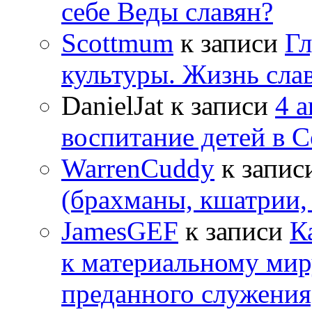
себе Веды славян?
Scottmum
к записи
Гл
культуры. Жизнь сла
DanielJat
к записи
4 
воспитание детей в 
WarrenCuddy
к запис
(брахманы, кшатрии,
JamesGEF
к записи
К
к материальному мир
преданного служения