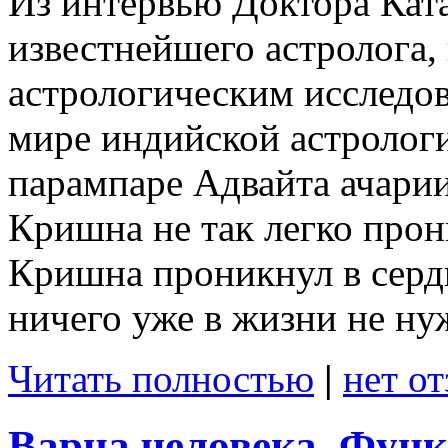
Из интервью Доктора Кат
известнейшего астролога,
астрологическим исследо
мире индийской астролог
парампаре Адвайта ачарии
Кришна не так легко прони
Кришна проникнул в сердц
ничего уже в жизни не н
Читать полностью
|
нет о
Варна человека. Функ