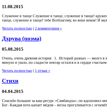
11.08.2015
Служение в танце Служение в танце, служение в танце! круже
танце, служение в танце! тебе Всеблагому, во веки веков! И м
Читать полностью
|
2 комментария »
Дхрува (поэма)
05.08.2015
Очень, очень древняя история 1. Историй разных — много в ми
минуло и ушло, но сладости нектар остался и в сердце счастьем
Читать полностью
|
1 отзыв »
Стихи
04.04.2015
Спасибо большое за ваш ресурс «Самбандха», он вдохновил ме
Бог- Каждая нота капает мёдом – весна прогуливается с огнемёт