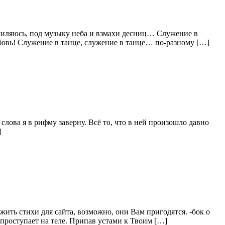
умиляюсь, под музыку неба и взмахи десниц… Служение в
юбовь! Служение в танце, служение в танце… по-разному […]
лова я в рифму заверну. Всё то, что в ней произошло давно
]
ть стихи для сайта, возможно, они Вам пригодятся. -бок о
у проступает на теле. Припав устами к Твоим […]