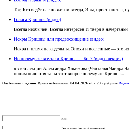
Тот, Кто ведёт нас по жизни всегда, Эры, пространства, 
Голоса Кришны (видео)
Всегда необычен, Всегда интересен И твёрд в начертаньи З
Искры Кришны или предвосхищение (видео)
Искра и пламя нераздельны. Эпохи и вселенные — это их и
Но почему же все-таки Кришна — Бог? (видео лекция)
в этой лекции Александра Хакимова (Чайтанья Чандра Ча
пониманию ответа на этот вопрос почему же Кришна...
Опубликовал:
админ
. Время публикации: 04.04.2026 в 07:28 в рубрике
Видео
имя
Эл. почта (не публикуется)