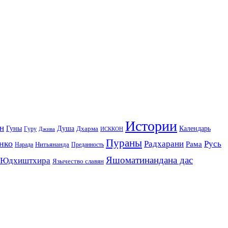
Истории
н
Гуны
Душа
Календарь
Дхарма
Гуру
Джива
ИСККОН
Пураны
нко
Радхарани
Русь
Рама
Нитьянанда
Нарада
Преданность
Яшоматинандана дас
Юдхиштхира
Язычество славян