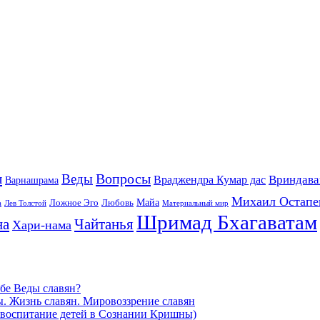
ы
Вопросы
Веды
Вриндава
Враджендра Кумар дас
Варнашрама
Михаил Остапе
Майа
Ложное Эго
Любовь
а
Лев Толстой
Материальный мир
Шримад Бхагаватам
на
Чайтанья
Хари-нама
ебе Веды славян?
ы. Жизнь славян. Мировоззрение славян
и воспитание детей в Сознании Кришны)