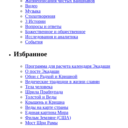
Жизнеописания чистых вайшнавов
Видео
Музыка
Стихотворения
3 Истории
Вопросы и ответы
Божественное и общественное
Исследования и аналитика
События
Избранное
Программа для расчета календаря Экадаши
О посте Экадаши
Обои с Радхой и Кришной
Ведические традиции в жизни славян
Тела человека
Шрила Прабхупада
Толстой и Веды
Крышень и Кришна
Веды на карте страны
Единая картина Мира
Фильм Земляне (США)
Мост Шри Рамы