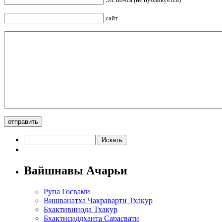
сайт
Вайшнавы Ачарьи
Рупа Госвами
Вишванатха Чакраварти Тхакур
Бхактивинода Тхакур
Бхактисиддханта Сарасвати