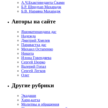
А.Ч.Бхактиведанта Свами
Б.Р. Шридхар Махарадж
Б.В. Нараяна Махарадж
Авторы на сайте
Яшоматинандана дас
Надежда
Дмитрий Хмелев
Паравастха дас
Михаил Остапенко
Никита
Илона Говендяева
Сергей Цюрко
Валерий Гопал
Сергей Легков
Олег
Другие рубрики
Экадаши
Хари-катха
Молитвы и обращения