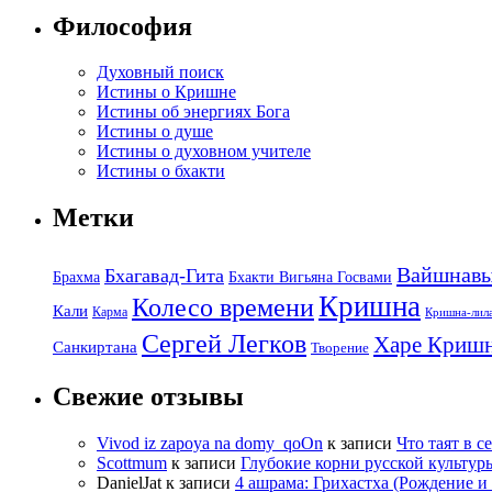
Философия
Духовный поиск
Истины о Кришне
Истины об энергиях Бога
Истины о душе
Истины о духовном учителе
Истины о бхакти
Метки
Вайшнав
Бхагавад-Гита
Брахма
Бхакти Вигьяна Госвами
Кришна
Колесо времени
Кали
Карма
Кришна-лил
Сергей Легков
Харе Криш
Санкиртана
Творение
Свежие отзывы
Vivod iz zapoya na domy_qoOn
к записи
Что таят в с
Scottmum
к записи
Глубокие корни русской культур
DanielJat
к записи
4 ашрама: Грихастха (Рождение 