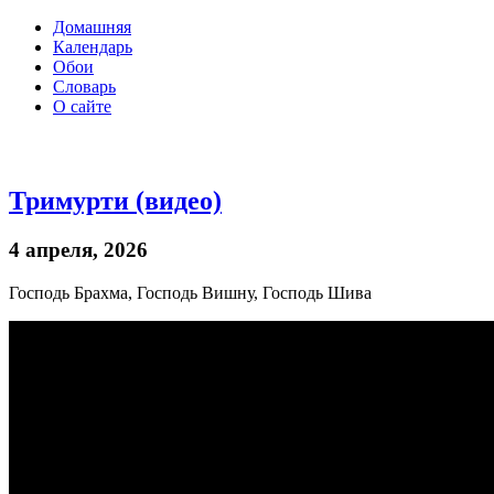
Домашняя
Календарь
Обои
Словарь
О сайте
Тримурти (видео)
4 апреля, 2026
Господь Брахма, Господь Вишну, Господь Шива