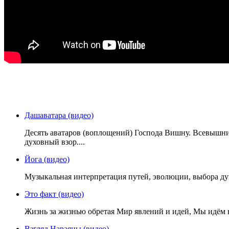
Дашаватара (видео)
Десять аватаров (воплощений) Господа Вишну. Всевышний 
духовный взор....
Йога (видео)
Музыкальная интерпретация путей, эволюции, выбора ду
Это факт (видео)
Жизнь за жизнью обретая Мир явлений и идей, Мы идём н
Взгляд Нараяны (видео)