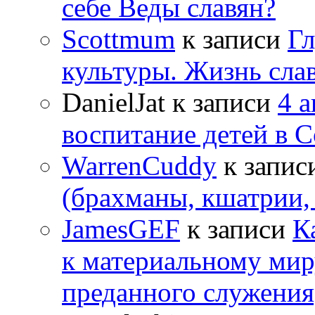
себе Веды славян?
Scottmum
к записи
Гл
культуры. Жизнь сла
DanielJat
к записи
4 
воспитание детей в 
WarrenCuddy
к запис
(брахманы, кшатрии,
JamesGEF
к записи
К
к материальному мир
преданного служения