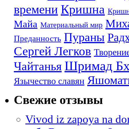
Кришна
времени
Кришн
Миха
Майа
Материальный мир
Пураны
Рад
Преданность
Сергей Легков
Творени
Шримад Бх
Чайтанья
Яшомати
Язычество славян
Свежие отзывы
Vivod iz zapoya na 