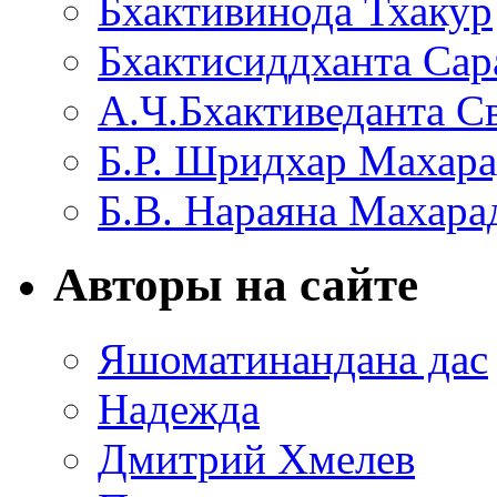
Бхактивинода Тхакур
Бхактисиддханта Сар
А.Ч.Бхактиведанта С
Б.Р. Шридхар Махар
Б.В. Нараяна Махар
Авторы на сайте
Яшоматинандана дас
Надежда
Дмитрий Хмелев