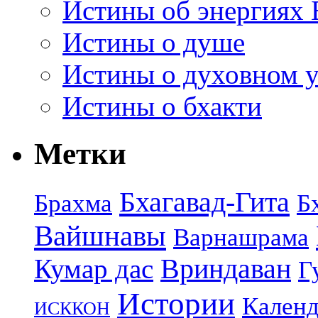
Истины об энергиях 
Истины о душе
Истины о духовном у
Истины о бхакти
Метки
Бхагавад-Гита
Брахма
Б
Вайшнавы
Варнашрама
Кумар дас
Вриндаван
Г
Истории
Календ
ИСККОН