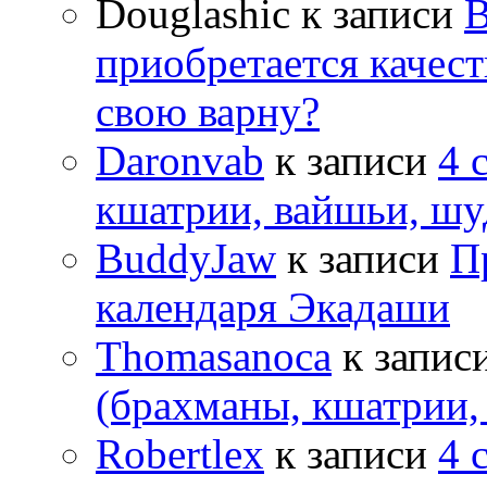
Douglashic
к записи
В
приобретается качес
свою варну?
Daronvab
к записи
4 
кшатрии, вайшьи, шу
BuddyJaw
к записи
П
календаря Экадаши
Thomasanoca
к запис
(брахманы, кшатрии,
Robertlex
к записи
4 