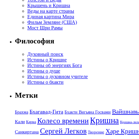
Крышень и Кришна
Веды на карте страны
Единая картина Мира
Фильм Земляне (США)
Мост Шри Рамы
Философия
Духовный поиск
Истины о Кришне
Истины об энергиях Бога
Истины о душе
Истины о духовном учителе
Истины о бхакти
Метки
Вайшнав
Бхагавад-Гита
Брахма
Бхакти Вигьяна Госвами
Кришна
Колесо времени
Кали
Карма
Кришна-лил
Сергей Легков
Харе Криш
Санкиртана
Творение