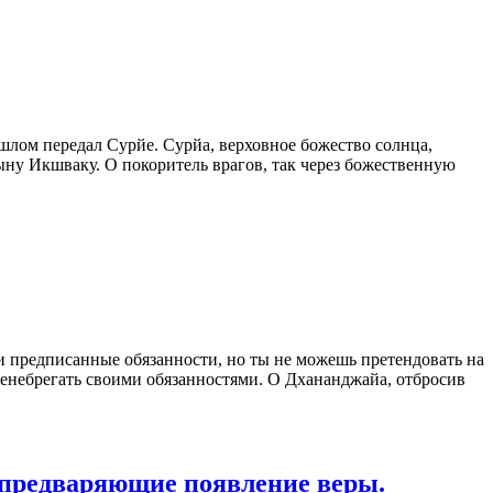
шлом передал Сурйе. Сурйа, верховное божество солнца,
ыну Икшваку. О покоритель врагов, так через божественную
 предписанные обязанности, но ты не можешь претендовать на
 пренебрегать своими обязанностями. О Дхананджайа, отбросив
, предваряющие появление веры.