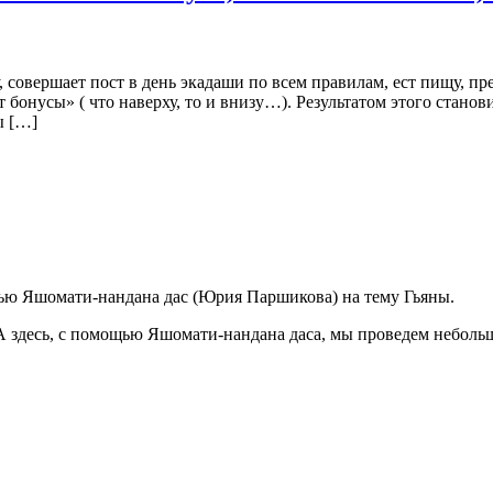
, совершает пост в день экадаши по всем правилам, ест пищу, 
бонусы» ( что наверху, то и внизу…). Результатом этого станов
ы […]
ью Яшомати-нандана дас (Юрия Паршикова) на тему Гьяны.
А здесь, с помощью Яшомати-нандана даса, мы проведем небольш