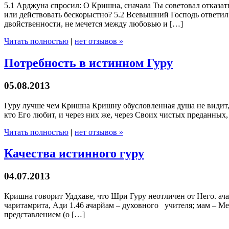
5.1 Арджуна спросил: О Кришна, сначала Ты советовал отказать
или действовать бескорыстно? 5.2 Всевышний Господь ответил: 
двойственности, не мечется между любовью и […]
Читать полностью
|
нет отзывов »
Потребность в истинном Гуру
05.08.2013
Гуру лучше чем Кришна Кришну обусловленная душа не видит, н
кто Его любит, и через них же, через Своих чистых преданных,
Читать полностью
|
нет отзывов »
Качества истинного гуру
04.07.2013
Кришна говорит Уддхаве, что Шри Гуру неотличен от Него. ача
чаритамрита, Ади 1.46 ачарйам – духовного учителя; мам – Меня
представлением (о […]