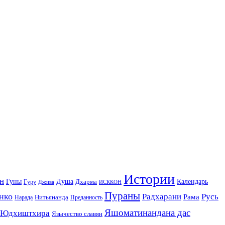
Истории
н
Гуны
Душа
Календарь
Дхарма
Гуру
Джива
ИСККОН
Пураны
нко
Радхарани
Русь
Рама
Нитьянанда
Нарада
Преданность
Яшоматинандана дас
Юдхиштхира
Язычество славян