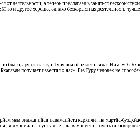
ся от деятельности, а теперь предлагаешь заняться бескорыстно
И то и другое хорошо, однако бескорыстная деятельность лучше 
о благодаря контакту с Гуру она обретает связь с Ним. «От Бхаг
 Бхагаван получает известия о нас». Без Гуру человек не спосо
рйам мам виджанийан наваманйета кархичит на мартйа-буддхйасуй
; виджанийат – пусть знает; на ваманйета – пусть не оскорбляет;