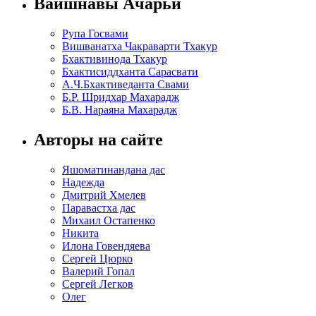
Вайшнавы Ачарьи
Рупа Госвами
Вишванатха Чакраварти Тхакур
Бхактивинода Тхакур
Бхактисиддханта Сарасвати
А.Ч.Бхактиведанта Свами
Б.Р. Шридхар Махарадж
Б.В. Нараяна Махарадж
Авторы на сайте
Яшоматинандана дас
Надежда
Дмитрий Хмелев
Паравастха дас
Михаил Остапенко
Никита
Илона Говендяева
Сергей Цюрко
Валерий Гопал
Сергей Легков
Олег