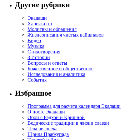
Другие рубрики
Экадаши
Хари-катха
Молитвы и обращения
Жизнеописания чистых вайшнавов
Видео
Музыка
Стихотворения
3 Истории
Вопросы и ответы
Божественное и общественное
Исследования и аналитика
События
Избранное
Программа для расчета календаря Экадаши
О посте Экадаши
Обои с Радхой и Кришной
Ведические традиции в жизни славян
Тела человека
Шрила Прабхупада
Толстой и Веды