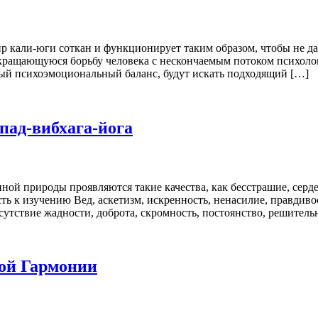
кали-юги соткан и функционирует таким образом, чтобы не дат
кращающуюся борьбу человека с нескончаемым потоком психолог
мый психоэмоциональный баланс, будут искать подходящий […]
пад-вибхага-йога
ной природы проявляются такие качества, как бесстрашие, серд
ь к изучению Вед, аскетизм, искренность, ненасилие, правдивос
сутствие жадности, доброта, скромность, постоянство, решительн
ной Гармонии