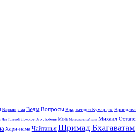
ы
Вопросы
Веды
Вриндава
Враджендра Кумар дас
Варнашрама
Михаил Остапе
Майа
Ложное Эго
Любовь
а
Лев Толстой
Материальный мир
Шримад Бхагаватам
на
Чайтанья
Хари-нама