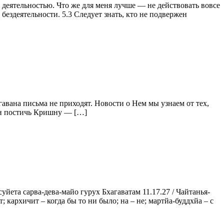
й деятельностью. Что же для меня лучше — не действовать вовсе
бездеятельности. 5.3 Следует знать, кто не подвержен
авана письма не приходят. Новости о Нем мы узнаем от тех,
бен постичь Кришну — […]
ета сарва-дева-майо гурух Бхагаватам 11.17.27 / Чайтанья-
 кархичит – когда бы то ни было; на – не; мартйа-буддхйа – с