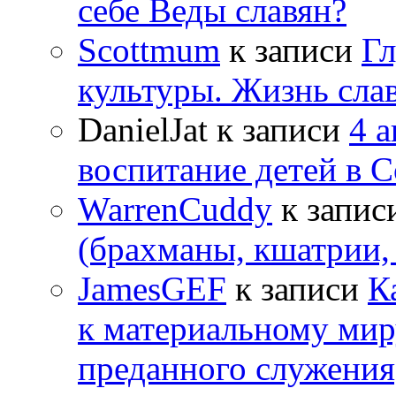
себе Веды славян?
Scottmum
к записи
Гл
культуры. Жизнь сла
DanielJat
к записи
4 
воспитание детей в 
WarrenCuddy
к запис
(брахманы, кшатрии,
JamesGEF
к записи
К
к материальному мир
преданного служения