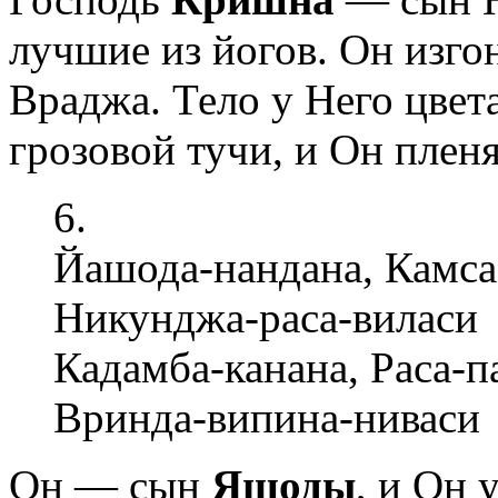
лучшие из йогов. Он изгон
Враджа. Тело у Него цвет
грозовой тучи, и Он пленя
6.
Йашода-нандана, Камса
Никунджа-раса-виласи
Кадамба-канана, Раса-п
Вринда-випина-ниваси
Он — сын
Яшоды
, и Он 