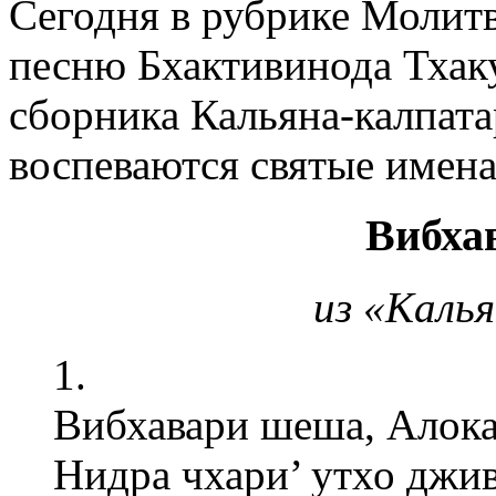
Сегодня в рубрике Молит
песню Бхактивинода Тхак
сборника Кальяна-калпата
воспеваются святые имен
Вибха
из «Каль
1.
Вибхавари шеша, Алока
Нидра чхари’ утхо джи