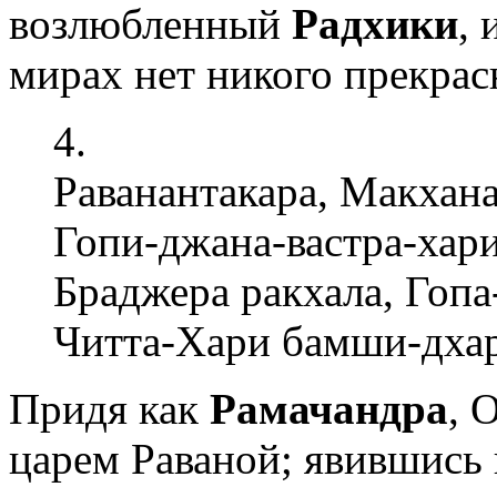
возлюбленный
Радхики
, 
мирах нет никого прекрас
4.
Раванантакара, Макхана
Гопи-джана-вастра-хар
Браджера ракхала, Гопа
Читта-Хари бамши-дха
Придя как
Рамачандра
, 
царем Раваной; явившись 