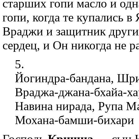
старших гопи масло и од
гопи, когда те купались 
Враджи и защитник други
сердец, и Он никогда не р
5.
Йогиндра-бандана, Шр
Враджа-джана-бхайа-ха
Навина нирада, Рупа М
Мохана-бамши-бихари
Господь
Кришна
— сын Н