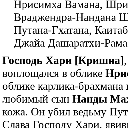
Нрисимха Вамана, Шри
Враджендра-Нандана 
Путана-Гхатана, Каита
Джайа Дашаратхи-Рама
Господь Хари [Кришна]
воплощался в облике
Нри
облике карлика-брахмана
любимый сын
Нанды Ма
кожа. Он убил ведьму Пут
Слава Господу Хари, яви