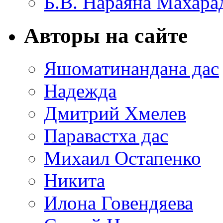
Б.В. Нараяна Махар
Авторы на сайте
Яшоматинандана дас
Надежда
Дмитрий Хмелев
Паравастха дас
Михаил Остапенко
Никита
Илона Говендяева