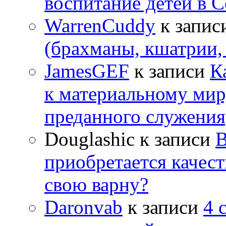
воспитание детей в 
WarrenCuddy
к запис
(брахманы, кшатрии,
JamesGEF
к записи
К
к материальному мир
преданного служения
Douglashic
к записи
В
приобретается качес
свою варну?
Daronvab
к записи
4 