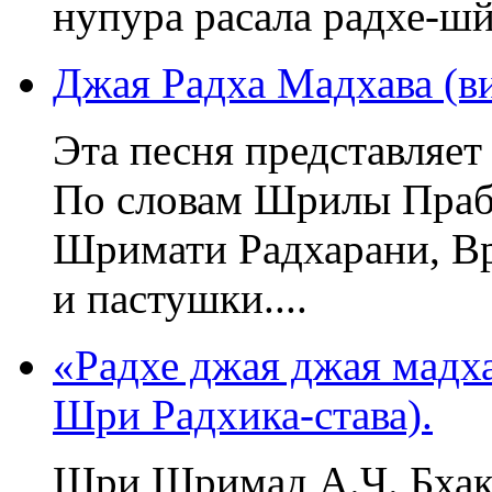
нупура расала радхе-ш
Джая Радха Мадхава (в
Эта песня представляе
По словам Шрилы Прабх
Шримати Радхарани, Вр
и пастушки....
«Радхе джая джая мадха
Шри Радхика-става).
Шри Шримад А.Ч. Бхак