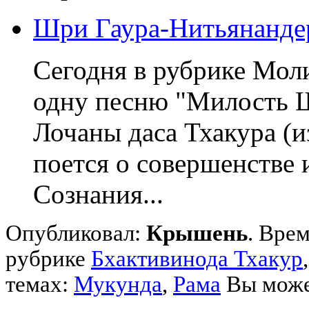
Шри Гаура-Нитьянандер
Сегодня в рубрике Мол
одну песню "Милость 
Лочаны даса Тхакура (и
поется о совершенстве 
Сознания...
Опубликовал:
Крышень
. Врем
рубрике
Бхактивинода Тхакур
темах:
Мукунда
,
Рама
Вы может