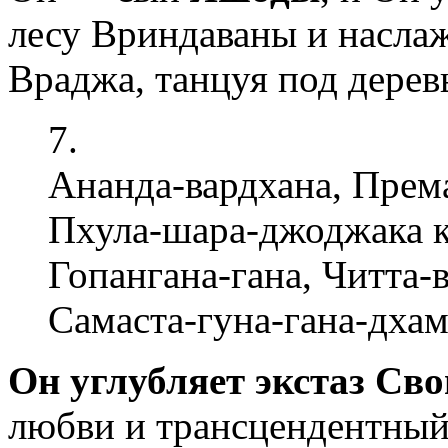
лесу Вриндаваны и наслаж
Враджа, танцуя под дерев
7.
Ананда-вардхана, Прем
Пхула-шара-джоджака 
Гопангана-гана, Читта-
Самаста-гуна-гана-дхам
Он углубляет экстаз Св
любви и трансцендентный