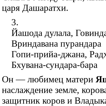
царя Дашаратхи.
3.
Йашода дулала, Говинда
Вриндавана пурандара
Гопи-прийа-джана, Рад
Бхувана-сундара-бара
Он — любимец матери
Я
наслаждение земле, коро
защитник коров и Владык