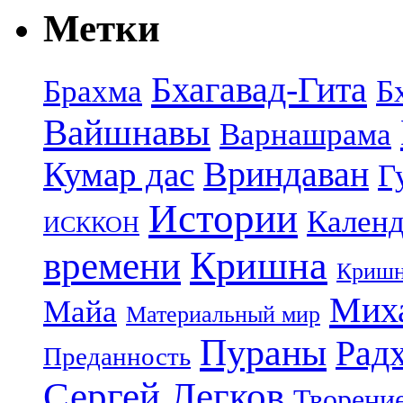
Метки
Бхагавад-Гита
Брахма
Б
Вайшнавы
Варнашрама
Кумар дас
Вриндаван
Г
Истории
Календ
ИСККОН
Кришна
времени
Кришн
Миха
Майа
Материальный мир
Пураны
Рад
Преданность
Сергей Легков
Творени