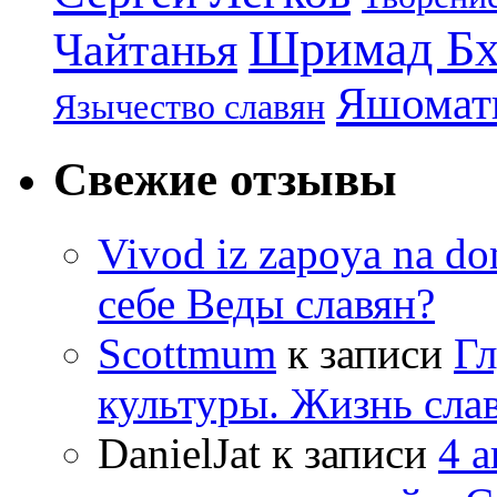
Шримад Бх
Чайтанья
Яшомати
Язычество славян
Свежие отзывы
Vivod iz zapoya na 
себе Веды славян?
Scottmum
к записи
Гл
культуры. Жизнь сла
DanielJat
к записи
4 