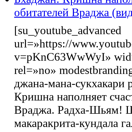
обитателей Враджа (вид
[su_youtube_advanced
url=»https://www.youtu
v=pKnC63WwWyI» width
rel=»no» modestbrandin
джана-мана-сукхакари
Кришна наполняет счаст
Враджа. Радха-Шьям! 
макаракрита-кундала г