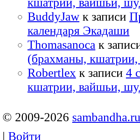
кшатрии, вайшьи, шу
BuddyJaw
к записи
П
календаря Экадаши
Thomasanoca
к запис
(брахманы, кшатрии,
Robertlex
к записи
4 
кшатрии, вайшьи, шу
© 2009-2026
sambandha.r
|
Войти