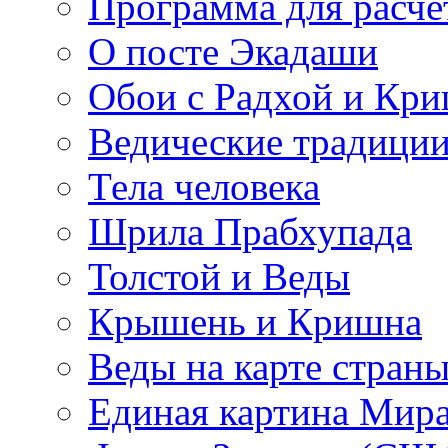
Программа для расче
О посте Экадаши
Обои с Радхой и Кр
Ведические традиции
Тела человека
Шрила Прабхупада
Толстой и Веды
Крышень и Кришна
Веды на карте стран
Единая картина Мир