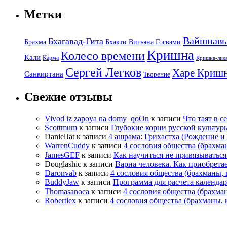
Метки
Вайшнав
Бхагавад-Гита
Брахма
Бхакти Вигьяна Госвами
Кришна
Колесо времени
Кали
Карма
Кришна-лил
Сергей Легков
Харе Криш
Санкиртана
Творение
Свежие отзывы
Vivod iz zapoya na domy_qoOn
к записи
Что таят в с
Scottmum
к записи
Глубокие корни русской культур
DanielJat
к записи
4 ашрама: Грихастха (Рождение 
WarrenCuddy
к записи
4 сословия общества (брахма
JamesGEF
к записи
Как научиться не привязыватьс
Douglashic
к записи
Варна человека. Как приобрета
Daronvab
к записи
4 сословия общества (брахманы,
BuddyJaw
к записи
Программа для расчета календа
Thomasanoca
к записи
4 сословия общества (брахма
Robertlex
к записи
4 сословия общества (брахманы,