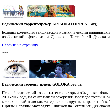
Ведический торрент-трекер KRISHNATORRENT.org
Большая коллекция вайшнавской музыки и лекций вайшнавских 
изображений и фотографий. Движок на TorrentPier II. Для скач
Перейти на страницу
***
Ведический торрент-трекер GOLOKA.org.ua
Первый ведический торрент-трекер, который объединяет большо
2011-2012 году на сайте начали оскорблять последователей Шр
коллекция вайшнавских материалов из других направлений вай
Шрилы Нараяны Махараджа. Движок на TorrentPier. Для скачив