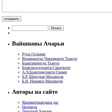
Вайшнавы Ачарьи
Рупа Госвами
Вишванатха Чакраварти Тхакур
Бхактивинода Тхакур
Бхактисиддханта Сарасвати
А.Ч.Бхактиведанта Свами
Б.Р. Шридхар Махарадж
Б.В. Нараяна Махарадж
Авторы на сайте
Яшоматинандана дас
Надежда
Дмитрий Хмелев