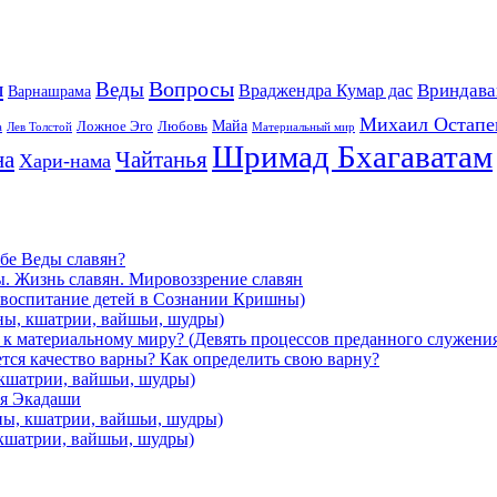
ы
Вопросы
Веды
Вриндава
Враджендра Кумар дас
Варнашрама
Михаил Остапе
Майа
Ложное Эго
Любовь
а
Лев Толстой
Материальный мир
Шримад Бхагаватам
на
Чайтанья
Хари-нама
ебе Веды славян?
ы. Жизнь славян. Мировоззрение славян
и воспитание детей в Сознании Кришны)
ны, кшатрии, вайшьи, шудры)
я к материальному миру? (Девять процессов преданного служени
ется качество варны? Как определить свою варну?
 кшатрии, вайшьи, шудры)
ря Экадаши
ны, кшатрии, вайшьи, шудры)
 кшатрии, вайшьи, шудры)