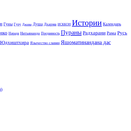
Истории
н
Гуны
Душа
Календарь
Дхарма
Гуру
Джива
ИСККОН
Пураны
нко
Радхарани
Русь
Рама
Нитьянанда
Нарада
Преданность
Яшоматинандана дас
Юдхиштхира
Язычество славян
я)