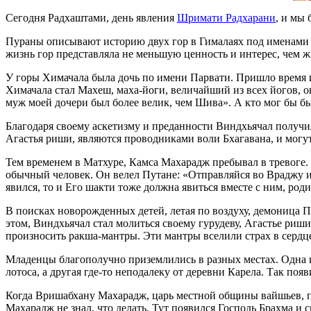
Сегодня Радхаштами, день явления
Шримати Радхарани
, и мы 
Пураны описывают историю двух гор в Гималаях под именами 
жизнь гор представляла не меньшую ценность и интерес, чем ж
У горы Химачала была дочь по имени Парвати. Пришло время и
Химачала стал Махеш, маха-йоги, величайший из всех йогов, он
муж моей дочери был более велик, чем Шива». А кто мог бы 
Благодаря своему аскетизму и преданности Виндхьячал получил 
Агастья риши, являются проводниками воли Бхагавана, и могут
Тем временем в Матхуре, Камса Махарадж пребывал в тревоге. Е
обычный человек. Он велел Путане: «Отправляйся во Враджу и 
явился, то и Его шакти тоже должна явиться вместе с ним, ро
В поисках новорожденных детей, летая по воздуху, демоница П
этом, Виндхьячал стал молиться своему гурудеву, Агастье риши
произносить ракша-мантры. Эти мантры вселили страх в сердце
Младенцы благополучно приземлились в разных местах. Одна и
лотоса, а другая где-то неподалеку от деревни Карела. Так поя
Когда Вришабхану Махарадж, царь местной общины вайшьев, п
Махарадж не знал, что делать. Тут появился Господь Брахма и с