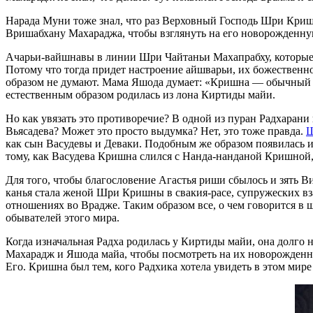
Нарада Муни тоже знал, что раз Верховный Господь Шри Кришн
Вришабхану Махараджа, чтобы взглянуть на его новорожденную 
Ачарьи-вайшнавы в линии Шри Чайтаньи Махапрабху, которые и
Потому что тогда придет настроение айшварьи, их божественн
образом не думают. Мама Яшода думает: «Кришна — обычный р
естественным образом родилась из лона Киртиды майи.
Но как увязать это противоречие? В одной из пуран Радхарани
Вьясадева? Может это просто выдумка? Нет, это тоже правда.
Ш
как сын Васудевы и Деваки. Подобным же образом появилась и
тому, как Васудева Кришна слился с Нанда-нанданой Кришной,
Для того, чтобы благословение Агастья риши сбылось и зять В
канья стала женой Шри Кришны в свакия-расе, супружеских в
отношениях во Врадже. Таким образом все, о чем говорится в 
обывателей этого мира.
Когда изначальная Радха родилась у Киртиды майи, она долго 
Махарадж и Яшода майа, чтобы посмотреть на их новорожденну
Его. Кришна был тем, кого Радхика хотела увидеть в этом мир