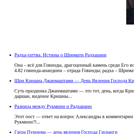
Радха-таттва. Истины о Шримати Радхарани
Она – всё для Говинды, драгоценный камень среди Его 
4.82 говинда-анандини – отрада Говинды; радха – Шрима
Шри Кришна Джанмаштами — День Явления Господа К
Суть праздника Джанмаштами — это тот, день, когда Кри
даршан, видение Кришны...
Разница между Рукмини и Радхарани
Этот пост — ответ на вопрос Александры в комментарии 
Рукмини?!...
Гаура Пурнима — день явления Господа Гауранги