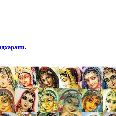
адхарани.