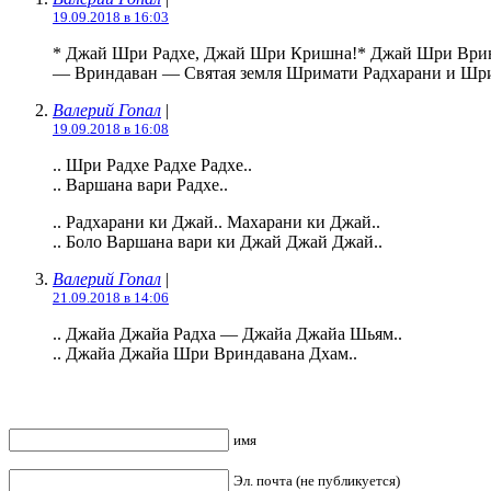
19.09.2018 в 16:03
* Джай Шри Радхе, Джай Шри Кришна!* Джай Шри Врин
— Вриндаван — Святая земля Шримати Радхарани и Ш
Валерий Гопал
|
19.09.2018 в 16:08
.. Шри Радхе Радхе Радхе..
.. Варшана вари Радхе..
.. Радхарани ки Джай.. Махарани ки Джай..
.. Боло Варшана вари ки Джай Джай Джай..
Валерий Гопал
|
21.09.2018 в 14:06
.. Джайа Джайа Радха — Джайа Джайа Шьям..
.. Джайа Джайа Шри Вриндавана Дхам..
имя
Эл. почта (не публикуется)