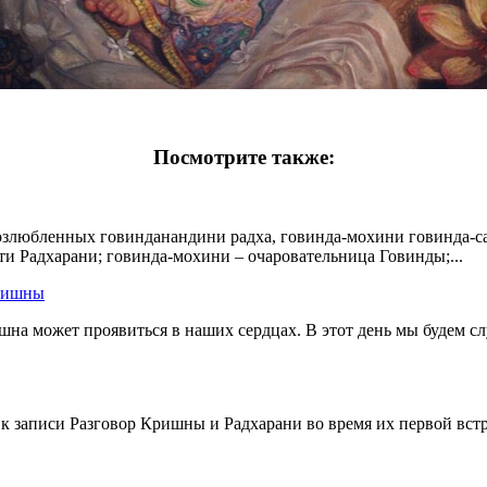
Посмотрите также:
возлюбленных говинданандини радха, говинда-мохини говинда-са
ти Радхарани; говинда-мохини – очаровательница Говинды;...
ришны
шна может проявиться в наших сердцах. В этот день мы будем 
к записи Разговор Кришны и Радхарани во время их первой встр