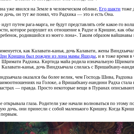
а уже явился на Земле в человеческом облике,
Его шакти
тоже д
дочь, он тут же понял, что Радхика — это и есть Она.
дут путем рага-марга, не будут представлять себе какое-то во
ости, которое разрушит их отношение к Радхе и Кришне, как о
ебенок, родившийся из моего лона». Таким образом вайшнавы в
 именуется, как Калавати-канья, дочь Калавати, жены Виндхьяча
ри Кришна был рожден из лона мамы Яшоды
, и в тоже время 
 Шримати Радхика. Киртида майа родила изначальную Шримати Р
 Калавати-канья, дочь Виндхьячала слилась с Вришабхану-нанд
индхьячала оказался бы более велик, чем Господь Шива, Радхик
заимоотношениях на Голоке, а Вришабхану-нандини Радха стала
шастрах — правда. Просто некоторые вещи в Пуранах описываютс
не открывала глаза. Родители уже начали волноваться по этому п
ю дочь, они принесли с собой маленького Кришну. Когда Кришна
е первым.