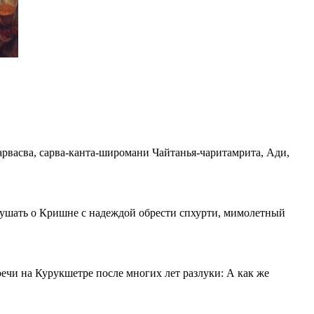
рвасва, сарва-канта-широмани Чайтанья-чаритамрита, Ади,
слушать о Кришне с надеждой обрести спхурти, мимолетный
ечи на Курукшетре после многих лет разлуки: А как же