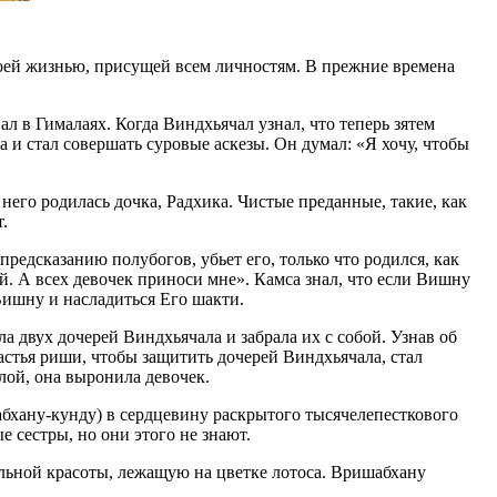
оей жизнью, присущей всем личностям. В прежние времена
 в Гималаях. Когда Виндхьячал узнал, что теперь зятем
 и стал совершать суровые аскезы. Он думал: «Я хочу, чтобы
него родилась дочка, Радхика. Чистые преданные, такие, как
.
редсказанию полубогов, убьет его, только что родился, как
й. А всех девочек приноси мне». Камса знал, что если Вишну
Вишну и насладиться Его шакти.
а двух дочерей Виндхьячала и забрала их с собой. Узнав об
гастья риши, чтобы защитить дочерей Виндхьячала, стал
лой, она выронила девочек.
абхану-кунду) в сердцевину раскрытого тысячелепесткового
е сестры, но они этого не знают.
ьной красоты, лежащую на цветке лотоса. Вришабхану