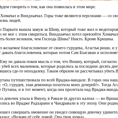
будем говорить о том, как она появилась в этом мире.
Химачал и Виндхьячал. Горы тоже являются персонами — со св
изнь людей.
 Парвати вышла замуж за Шиву, который тоже жил и медитировал
 не мог с этим смириться. Виндхьячал хотел превзойти Химачала
быть более великим, чем Господь Шива? Никто. Кроме Кришны.
желаемое благословение от своего гурудева, Агастья риши, и у 
 давать благословения, которые потом Сам Бхагаван и исполняет
му не давала покоя мысль о том, что Вишну, который, согласно п
убей всех мальчиков, которые родились за последние десять дне
дившись где-то неподалеку. Таким образом он рассчитывал убить 
утана путешествовала по всей Враджа-мандале. В горах она нашл
: «О, гурудев, злая демоница похитила моих дочерей!». Тогда А
 Путаны, и в тот момент, когда она пролетала над Враджа-манда
з девочек упала в Ямуну, в Равале (в других калпах — во Вриш
вились во Врадже Радхарани и Чандравали в эту эпоху. Они родны
ошел совершать омовение он увидел сияющую девочку удивител
казал: «Возьми её себе домой. Она твоя дочка».