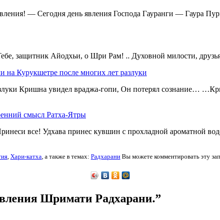
ения! — Сегодня день явления Господа Гауранги — Гаура Пурнима
 Тебе, защитник Айодхьи, о Шри Рам! .. Духовной милости, друзья
и на Курукшетре после многих лет разлуки
злуки Кришна увидел враджа-гопи, Он потерял сознание… …Кри
ренний смысл Ратха-Ятры
ринеси все! Удхава принес кувшин с прохладной ароматной вод
тия
,
Хари-катха
,
а также в темах:
Радхарани
Вы можете комментировать эту зап
явления Шримати Радхарани.”