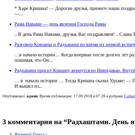
* Харе Кришна! — Дорогие друзья, примите наши поздравл
—...
Рама Навами — день явления Господа Рамы
.. В день Рама Навами, друзья, Вас поздравляем! .. Слава
Разговор Кришны и Радхарани во время их первой встреч
…в начало истории… Когда впервые после долгих лет ра
понимая, что Он...
Радхарани просит Кришну вернутся во Вриндаван. Внут
… в начало истории … Тогда Кришна сказал Удхаве: — П
И вышел из...
Опубликовал:
админ
. Время публикации: 17.09.2018 в 07:26 в рубрике
Собы
3 комментария на “Радхаштами. День 
Валерий Гопал
|