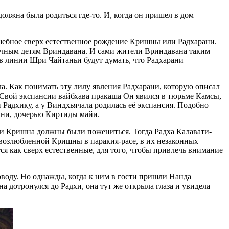
олжна была родиться где-то. И, когда он пришел в дом
лшебное сверх естественное рождение Кришны или Радхарани.
бычным детям Вриндавана. И сами жители Вриндавана таким
 линии Шри Чайтаньи будут думать, что Радхарани
ла. Как понимать эту лилу явления Радхарани, которую описал
в Свой экспансии вайбхава пракаша Он явился в тюрьме Камсы,
адхику, а у Виндхьячала родилась её экспансия. Подобно
ини, дочерью Киртиды майи.
а и Кришна должны были пожениться. Тогда Радха Калавати-
 возлюбленной Кришны в паракия-расе, в их незаконных
я как сверх естественные, для того, чтобы привлечь внимание
оводу. Но однажды, когда к ним в гости пришли Нанда
 дотронулся до Радхи, она тут же открыла глаза и увидела