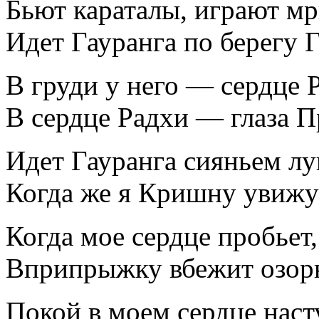
Бьют караталы, играют м
Идет Гауранга по берегу Г
В груди у него — сердце 
В сердце Радхи — глаза П
Идет Гауранга сияньем лу
Когда же я Кришну увижу
Когда мое сердце пробьет
Вприпрыжку вбежит озор
Покой в моем сердце наст