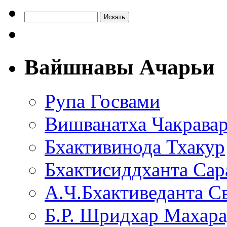
Вайшнавы Ачарьи
Рупа Госвами
Вишванатха Чакравар
Бхактивинода Тхакур
Бхактисиддханта Сар
А.Ч.Бхактиведанта С
Б.Р. Шридхар Махар