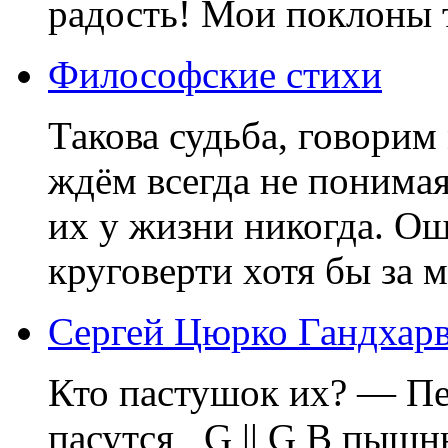
радость! Мои поклоны т
Философские стихи
Такова судьба, говори
ждём всегда не понимая
их у жизни никогда. О
круговерти хотя бы за м
Сергей Цюрко Гандхарв
Кто пастушок их? — Пе
пасутся G || G В пышны