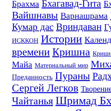
Бхагавад-Гита
Брахма
Б
Вайшнавы
Варнашрама
Кумар дас
Вриндаван
Г
Истории
Календ
ИСККОН
Кришна
времени
Кришн
Миха
Майа
Материальный мир
Пураны
Рад
Преданность
Сергей Легков
Творени
Шримад Бх
Чайтанья