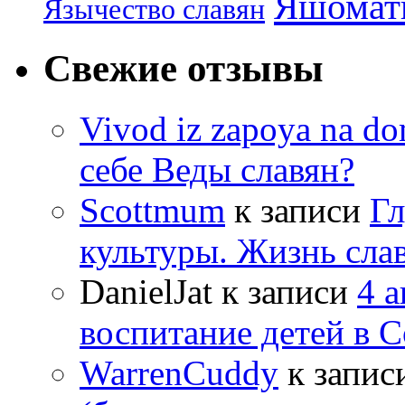
Яшомати
Язычество славян
Свежие отзывы
Vivod iz zapoya na 
себе Веды славян?
Scottmum
к записи
Гл
культуры. Жизнь сла
DanielJat
к записи
4 
воспитание детей в 
WarrenCuddy
к запис