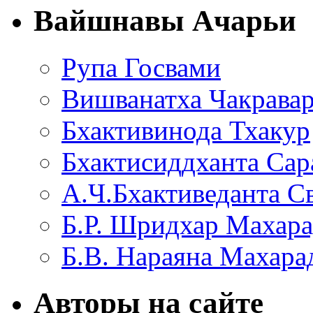
Вайшнавы Ачарьи
Рупа Госвами
Вишванатха Чакравар
Бхактивинода Тхакур
Бхактисиддханта Сар
А.Ч.Бхактиведанта С
Б.Р. Шридхар Махар
Б.В. Нараяна Махар
Авторы на сайте