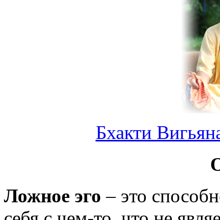
Бхакти Вигьян
Ложное эго
– это способн
себя с чем-то, что не явл