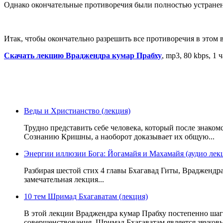
Однако окончательные противоречия были полностью устране
Итак, чтобы окончательно разрешить все противоречия в этом
Скачать лекцию Враджендра кумар Прабху
, mp3, 80 kbps, 1 
Веды и Христианство (лекция)
Трудно представить себе человека, который после знаком
Сознанию Кришны, а наоборот доказывает их общую...
Энергии иллюзии Бога: Йогамайя и Махамайя (аудио лек
Разбирая шестой стих 4 главы Бхагавад Гиты, Враджендра
замечательная лекция...
10 тем Шримад Бхагаватам (лекция)
В этой лекции Враджендра кумар Прабху постепенно шаг 
совершенствования. Шримад Бхагаватам является звуковы