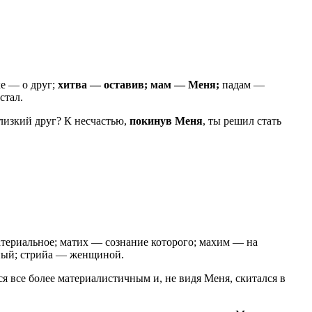
е — о друг;
хитва — оставив; мам — Меня;
падам —
стал.
близкий друг? К несчастью,
покинув Меня
, ты решил стать
атериальное; матих — сознание которого; махим — на
нный; стрийа — женщиной.
ся все более материалистичным и, не видя Меня, скитался в