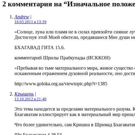
2 комментария на “Изначальное полож
Andrew
|
16.03.2011 в 13:19
«Солнце, луна или пламя не в силах превзойти сияние луч
Достигнув этой Моей обители, предавшиеся Мне души н
БХАГАВАД ГИТА 15.6.
комментарий Шрилы Прабхупады (ИСККОН)
«Пребывая во тьме материального мира, живое существо 
искаженным отражением духовной реальности, оно достиг
http://www.goloka.org.ua/viewtopic.php?t=1385
Крышень
|
13.10.2012 в 21:40
Это тема находится за пределами материального разума. 
Бхагаватам иллюстрирует как в материальный мир приш
Что более удивительно, сам Кришна в Шримад Бхагаватам
Шр.Бхагаватам 4.28.53