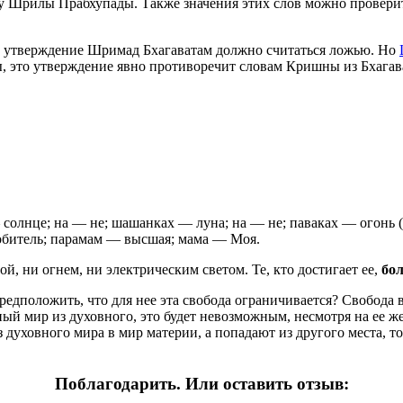
у Шрилы Прабхупады. Также значения этих слов можно провери
то утверждение Шримад Бхагаватам должно считаться ложью. Но
, это утверждение явно противоречит словам Кришны из Бхагавад
 солнце; на — не; шашанках — луна; на — не; паваках — огонь 
 обитель; парамам — высшая; мама — Моя.
й, ни огнем, ни электрическим светом. Те, кто достигает ее,
бо
редположить, что для нее эта свобода ограничивается? Свобода в
ный мир из духовного, это будет невозможным, несмотря на ее ж
 духовного мира в мир материи, а попадают из другого места, 
Поблагодарить. Или оставить отзыв: