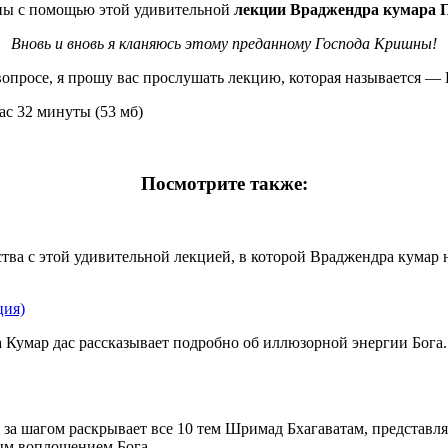
ны с помощью этой удивительной
лекции Враджендра кумара 
Вновь и вновь я кланяюсь этому преданному Господа Кришны!
 вопросе, я прошу вас прослушать лекцию, которая называется 
час 32 минуты (53 мб)
Посмотрите также:
ства с этой удивительной лекцией, в которой Враджендра кумар
ция)
 Кумар дас рассказывает подробно об иллюзорной энергии Бога. О
за шагом раскрывает все 10 тем Шримад Бхагаватам, представля
м воплощением Бога,...