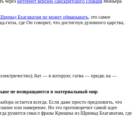
ть через
интернет версию санскритского словаря
Моньера
Шримад Бхагаватам не может обманывать
, это самое
-гиты, где Он говорит, что достигнув духовного царства,
(электричество); йат — в которую; гатва — придя; на —
льше не возвращаются в материальный мир
.
ыбора остается всегда. Если даже просто предложить, что
елание или намерение. Но это противоречит самой идее
тогда рушится смысл фразы Кришны из Шримад Бхагаватам, где