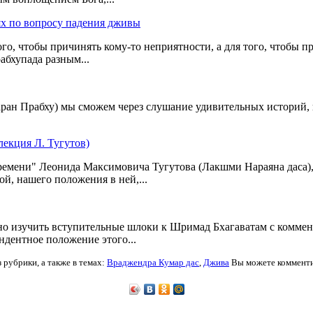
ях по вопросу падения дживы
го, чтобы причинять кому-то неприятности, а для того, чтобы 
бхупада разным...
ран Прабху) мы сможем через слушание удивительных историй, 
лекция Л. Тугутов)
времени" Леонида Максимовича Тугутова (Лакшми Нараяна даса),
й, нашего положения в ней,...
но изучить вступительные шлоки к Шримад Бхагаватам с комме
дентное положение этого...
з рубрики,
а также в темах:
Враджендра Кумар дас
,
Джива
Вы можете комментир