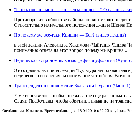
“Пасть иль не пасть — вот в чем вопрос…” О разногласи
Противоречия в обществе вайшнавов возникают не для то
Относительно изначального положения дживы Шрила Пра
Но почему же все-таки Кришна — Бог? (видео лекция)
в этой лекции Александра Хакимова (Чайтанья Чандра Ча
пониманию ответа на этот вопрос почему же Кришна...
Ведическая астрономия, космография и уфология (Аудио 
Это отрывок из цикла лекций "Культура неподвластная 
ведического воззрения на понимание устройства Вселенно
Трансцендентное положение Бхагавата Пураны (Часть 1)
У меня появилось необычное желание еще раз вниматель
Свами Прабхупады, чтобы обратить внимание на трансцен
Опубликовал:
Крышень
. Время публикации: 18.04.2010 в 20:25 в рубрике Бе