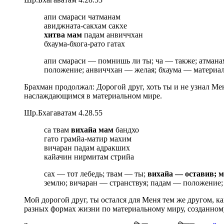
апи смараси чатманам
авиджната-сакхам сакхе
хитва мам
падам анвиччхан
бхаума-бхога-рато гатах
апи смараси — помнишь ли ты; ча — также; атмана
положение; анвиччхан — желая; бхаума — материал
Брахман продолжал: Дорогой друг, хоть ты и не узнал Ме
наслаждающимся в материальном мире.
Шр.Бхагаватам 4.28.55
са твам
вихайа мам
бандхо
гато грамйа-матир махим
вичаран падам адракших
кайачин нирмитам стрийа
сах — тот лебедь; твам — ты;
вихайа — оставив; 
землю; вичаран — странствуя; падам — положение
Мой дорогой друг, ты остался для Меня тем же другом, 
разных формах жизни по материальному миру, созданно