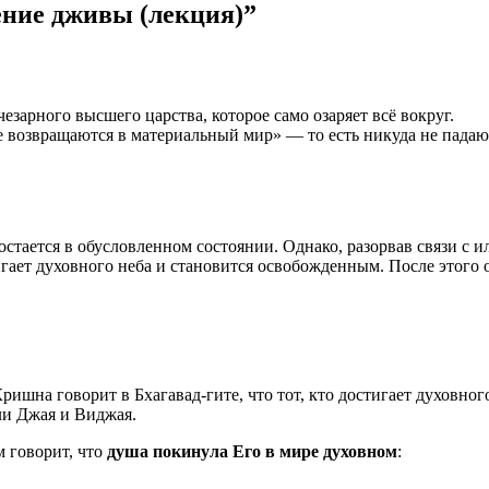
ение дживы (лекция)”
езарного высшего царства, которое само озаряет всё вокруг.
е возвращаются в материальный мир» — то есть никуда не пада
остается в обусловленном состоянии. Однако, разорвав связи с 
ает духовного неба и становится освобожденным. После этого о
Кришна говорит в Бхагавад-гите, что тот, кто достигает духовн
ли Джая и Виджая.
 говорит, что
душа покинула Его в мире духовном
: