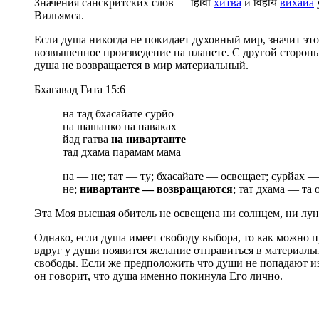
Значения санскритских слов — हिtवा
хитва
и विहाय
вихайа
Вильямса.
Если душа никогда не покидает духовный мир, значит э
возвышенное произведение на планете. С другой стороны
душа не возвращается в мир материальный.
Бхагавад Гита 15:6
на тад бхасайате сурйо
на шашанко на паваках
йад гатва
на нивартанте
тад дхама парамам мама
на — не; тат — ту; бхасайате — освещает; сурйах —
не;
нивартанте — возвращаются
; тат дхама — та
Эта Моя высшая обитель не освещена ни солнцем, ни луно
Однако, если душа имеет свободу выбора, то как можно п
вдруг у души появится желание отправиться в материаль
свободы. Если же предположить что души не попадают из
он говорит, что душа именно покинула Его лично.