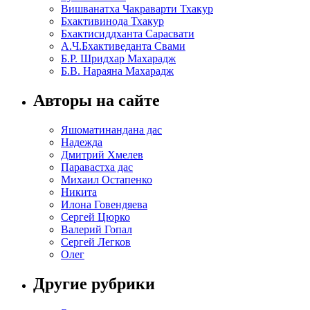
Вишванатха Чакраварти Тхакур
Бхактивинода Тхакур
Бхактисиддханта Сарасвати
А.Ч.Бхактиведанта Свами
Б.Р. Шридхар Махарадж
Б.В. Нараяна Махарадж
Авторы на сайте
Яшоматинандана дас
Надежда
Дмитрий Хмелев
Паравастха дас
Михаил Остапенко
Никита
Илона Говендяева
Сергей Цюрко
Валерий Гопал
Сергей Легков
Олег
Другие рубрики