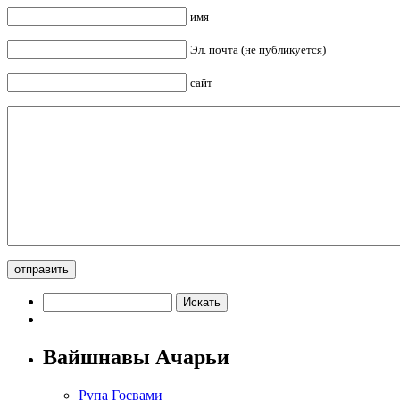
имя
Эл. почта (не публикуется)
сайт
Вайшнавы Ачарьи
Рупа Госвами