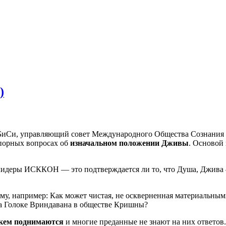
)
 ДжиБиСи, управляющий совет Международного Общества Сознани
спорных вопросах об
изначальном положении Дживы
. Основой 
идеры ИСККОН — это подтверждается ли то, что Душа, Джива 
 тему, например: Как может чистая, не оскверненная материаль
 на Голоке Вриндавана в обществе Кришны?
кем поднимаются
и многие преданные не знают на них ответов. 