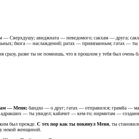
м — Сверхдушу; авиджната — неведомого; сакхам — друга; сакх
ьных; бхога — наслаждений; ратах — привязанным; гатах — ты 
ня сразу, разве ты не помнишь, что в прошлом у тебя был очень 
мам — Меня;
бандхо — о друг; гатах — отправился; грамйа — м
; адракших — ты увидел; кайачит — кем-то; нирмитам — созда
каким был прежде.
С тех пор как ты покинул Меня
, ты становил
му некой женщиной.