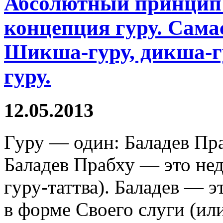
Абсолютный принцип 
концепция гуру. Самас
Шикша-гуру, дикша-г
гуру.
12.05.2013
Гуру — один: Баладев Пра
Баладев Прабху — это нед
гуру-таттва). Баладев — 
в форме Своего слуги (ил