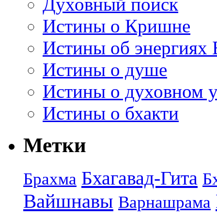
Духовный поиск
Истины о Кришне
Истины об энергиях 
Истины о душе
Истины о духовном у
Истины о бхакти
Метки
Бхагавад-Гита
Брахма
Б
Вайшнавы
Варнашрама