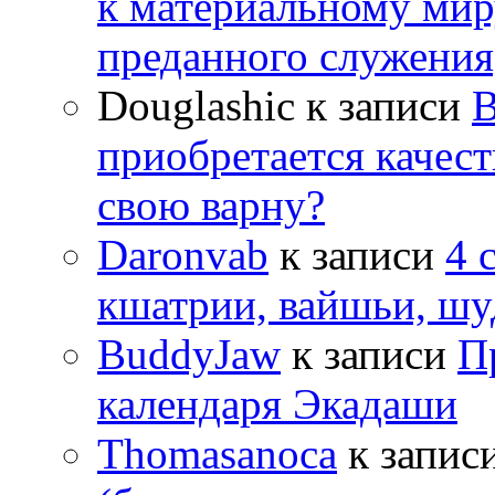
к материальному мир
преданного служения
Douglashic
к записи
В
приобретается качес
свою варну?
Daronvab
к записи
4 
кшатрии, вайшьи, шу
BuddyJaw
к записи
П
календаря Экадаши
Thomasanoca
к запис