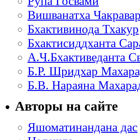
Рупа Госвами
Вишванатха Чакравар
Бхактивинода Тхакур
Бхактисиддханта Сар
А.Ч.Бхактиведанта С
Б.Р. Шридхар Махар
Б.В. Нараяна Махар
Авторы на сайте
Яшоматинандана дас