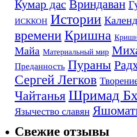
Кумар дас
Вриндаван
Г
Истории
Календ
ИСККОН
Кришна
времени
Кришн
Миха
Майа
Материальный мир
Пураны
Рад
Преданность
Сергей Легков
Творени
Шримад Бх
Чайтанья
Яшомати
Язычество славян
Свежие отзывы