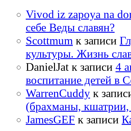
Vivod iz zapoya na 
себе Веды славян?
Scottmum
к записи
Гл
культуры. Жизнь сла
DanielJat
к записи
4 
воспитание детей в 
WarrenCuddy
к запис
(брахманы, кшатрии,
JamesGEF
к записи
К