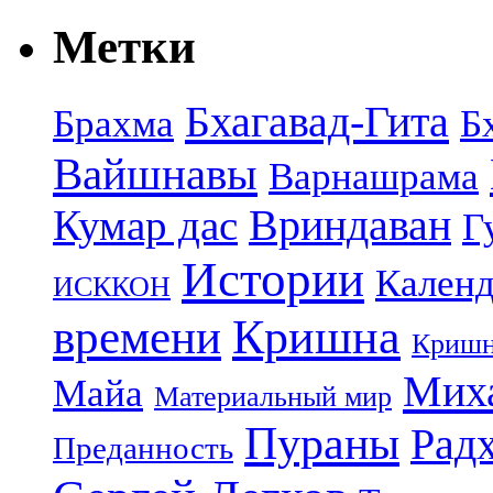
Метки
Бхагавад-Гита
Брахма
Б
Вайшнавы
Варнашрама
Кумар дас
Вриндаван
Г
Истории
Календ
ИСККОН
Кришна
времени
Кришн
Миха
Майа
Материальный мир
Пураны
Рад
Преданность