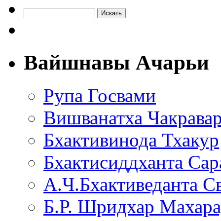
Вайшнавы Ачарьи
Рупа Госвами
Вишванатха Чакравар
Бхактивинода Тхакур
Бхактисиддханта Сар
А.Ч.Бхактиведанта С
Б.Р. Шридхар Махар