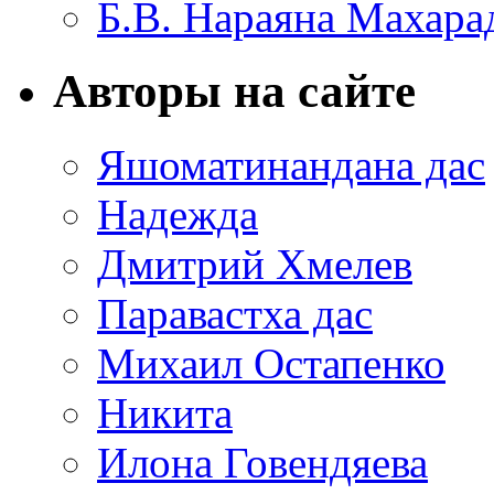
Б.В. Нараяна Махар
Авторы на сайте
Яшоматинандана дас
Надежда
Дмитрий Хмелев
Паравастха дас
Михаил Остапенко
Никита
Илона Говендяева