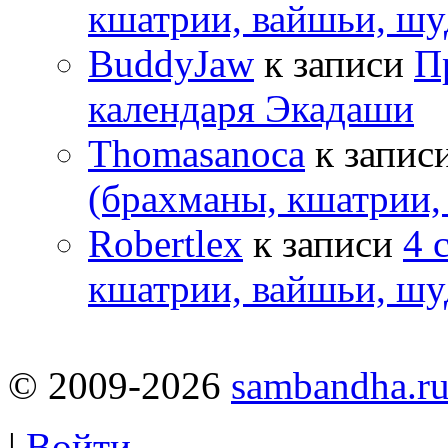
кшатрии, вайшьи, шу
BuddyJaw
к записи
П
календаря Экадаши
Thomasanoca
к запис
(брахманы, кшатрии,
Robertlex
к записи
4 
кшатрии, вайшьи, шу
© 2009-2026
sambandha.r
|
Войти