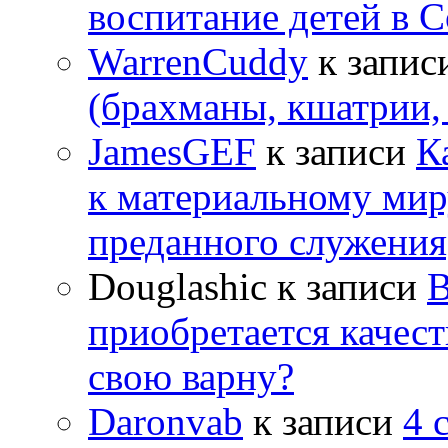
воспитание детей в 
WarrenCuddy
к запис
(брахманы, кшатрии,
JamesGEF
к записи
К
к материальному мир
преданного служения
Douglashic
к записи
В
приобретается качес
свою варну?
Daronvab
к записи
4 