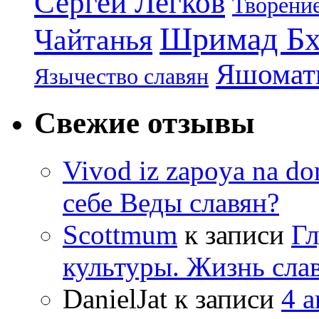
Сергей Легков
Творени
Шримад Бх
Чайтанья
Яшомати
Язычество славян
Свежие отзывы
Vivod iz zapoya na 
себе Веды славян?
Scottmum
к записи
Гл
культуры. Жизнь сла
DanielJat
к записи
4 